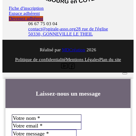
Fiche d'inscription
Espace adhérent
Devenez adhérent
06 67 75 03 04
contact@spirale-asso.org
28 rue de l'église
50330, GONNEVILLE LE THEIL
Réalisé par
MDCréation
2026
Politique de confidentialité
Mentions Légales
Plan du site
Laissez-nous un message